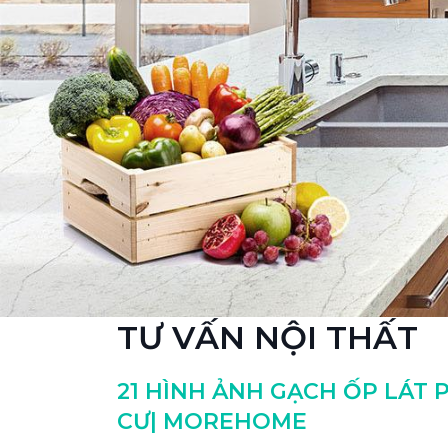
TƯ VẤN NỘI THẤT
21 HÌNH ẢNH GẠCH ỐP LÁT
CƯ| MOREHOME