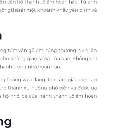
biến căn hộ thành tổ ấm hoàn hảo. Từ ánh
ý tuồngthành một khoảnh khắc yên bình và
h
hững tấm ván gỗ ấm nồng thường hiện lên
n cho không gian sống của bạn. Không chỉ
 thanh trong nhà hoàn hảo.
g thẳng và lo lắng, tạo cảm giác bình an
g trở thành xu hướng phổ biến và được ưa
căn hộ nhỏ bé của mình thành tổ ấm hoàn
ng