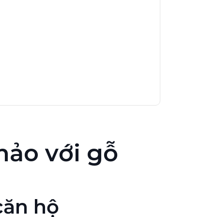
hảo với gỗ
căn hộ