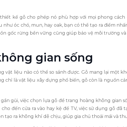
và thiết kế gỗ cho phép nó phù hợp với mọi phong cách d
u như óc chó, mun, hay oak, bạn có thể tạo ra điểm nhấ
uồn gốc rừng bền vững cũng giúp bảo vệ môi trường và 
không gian sống
g vật liệu nào có thể so sánh được. Gỗ mang lại một khô
ng chỉ là vật liệu xây dựng phổ biến, gỗ còn là nguồn 
và gần gũi, việc chọn lựa gỗ để trang hoàng không gian 
h cho đến cửa ra vào hay kệ để TV, việc sử dụng gỗ đã tạ
 tạo ra không khí dễ chịu, giúp gia chủ thoải mái và th