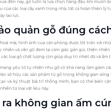
ừ xưa đến nay, gỗ luôn là lựa chọn hàng đầu khi muốn 
 của các loại cây xanh trong nhà, tất cả hoàn thiện l
y lao lực.
ảo quản gỗ đúng các
thoải mái, hình ảnh của căn phòng được lót trần với n
tự nhiên và vân gỗ đem lại cảm giác gần gũi, thiên nhiê
g các loại gỗ chất lượng còn giúp duy trì nhiệt độ và âm
mang yếu tố tự nhiên như gỗ có khả năng làm giảm căn
 việc sở hữu các sản phẩm từ gỗ trong không gian sốn
tạo và kỹ thuật bài trí thông minh, bạn có thể biến 
hiên từ loại vật liệu này.
o ra không gian ấm cú