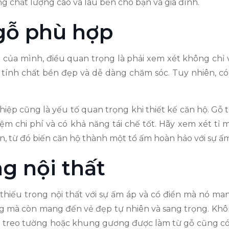
ng chất lượng cao và lâu bền cho bạn và gia đình.
 gỗ phù hợp
g của mình, điều quan trọng là phải xem xét không chỉ
ính chất bền đẹp và dễ dàng chăm sóc. Tuy nhiên, có 
iệp cũng là yếu tố quan trọng khi thiết kế căn hộ. Gỗ t
iệm chi phí và có khả năng tái chế tốt. Hãy xem xét tỉ
, từ đó biến căn hộ thành một tổ ấm hoàn hảo với sự ấm
g nội thất
 thiếu trong nội thất với sự ấm áp và cổ điển mà nó mang
 mà còn mang đến vẻ đẹp tự nhiên và sang trọng. Không
h treo tường hoặc khung gương được làm từ gỗ cũng có