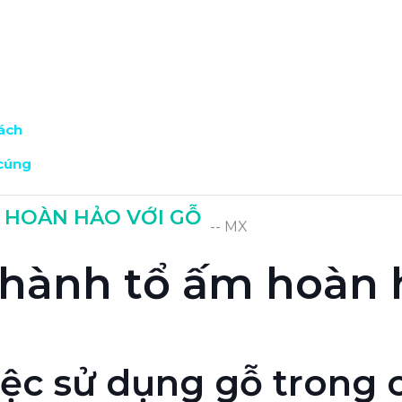
ách
 cúng
 HOÀN HẢO VỚI GỖ
-- MX
thành tổ ấm hoàn 
việc sử dụng gỗ trong 