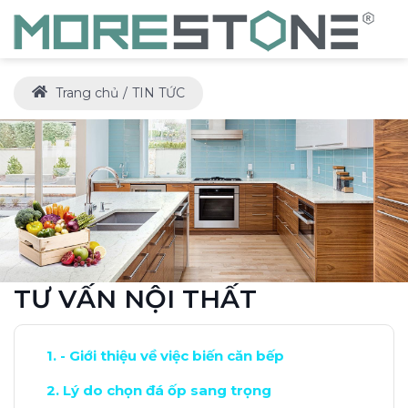
Trang chủ
TIN TỨC
TƯ VẤN NỘI THẤT
- Giới thiệu về việc biến căn bếp
Lý do chọn đá ốp sang trọng