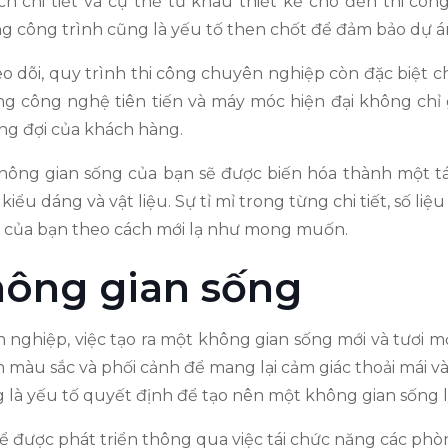
ch chi tiết và cụ thể từ khâu thiết kế cho đến thi cô
ng công trình cũng là yếu tố then chốt để đảm bảo dự án
eo dõi, quy trình thi công chuyên nghiệp còn đặc biệt c
ng công nghệ tiên tiến và máy móc hiện đại không chỉ 
ng đợi của khách hàng.
không gian sống của bạn sẽ được biến hóa thành một tá
iểu dáng và vật liệu. Sự tỉ mỉ trong từng chi tiết, số li
ng của bạn theo cách mới lạ như mong muốn.
hông gian sống
 nghiệp, việc tạo ra một không gian sống mới và tươi m
n màu sắc và phối cảnh để mang lại cảm giác thoải mái và
ng là yếu tố quyết định để tạo nên một không gian sống 
hể được phát triển thông qua việc tái chức năng các phò