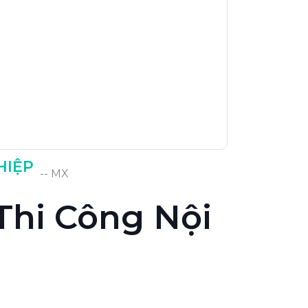
HIỆP
-- MX
Thi Công Nội