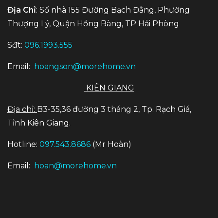
Địa Chỉ
: Số nhà 155 Đường Bạch Đằng, Phường
Thượng Lý, Quận Hồng Bàng, TP Hải Phòng
Sđt:
096.1993.555
Email:
hoangson@morehome.vn
KIÊN GIANG
Địa chỉ:
B3-35,36 đường 3 tháng 2, Tp. Rạch Giá,
Tỉnh Kiên Giang.
Hotline:
097.543.8686
(Mr Hoàn)
Email:
hoan@morehome.vn