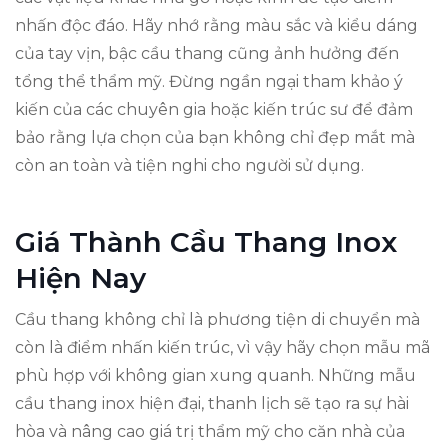
nhấn độc đáo. Hãy nhớ rằng màu sắc và kiểu dáng
của tay vịn, bậc cầu thang cũng ảnh hưởng đến
tổng thể thẩm mỹ. Đừng ngần ngại tham khảo ý
kiến của các chuyên gia hoặc kiến trúc sư để đảm
bảo rằng lựa chọn của bạn không chỉ đẹp mắt mà
còn an toàn và tiện nghi cho người sử dụng.
Giá Thành Cầu Thang Inox
Hiện Nay
Cầu thang không chỉ là phương tiện di chuyển mà
còn là điểm nhấn kiến trúc, vì vậy hãy chọn mẫu mã
phù hợp với không gian xung quanh. Những mẫu
cầu thang inox hiện đại, thanh lịch sẽ tạo ra sự hài
hòa và nâng cao giá trị thẩm mỹ cho căn nhà của