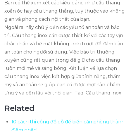
Bạn có thể xem xét các kiểu dáng như cầu thang
xoắn ốc hay cầu thang thẳng, tùy thuộc vào không
gian và phong cách nội thất của bạn.
Ngoài ra, hãy chú ý đến các yếu tố an toàn và bảo
trì. Cầu thang inox cần được thiết kế với các tay vịn
chắc chắn và bề mặt không trơn trượt để đảm bảo
an toàn cho người sử dụng. Việc bảo trì thường
xuyên cũng rất quan trọng để giữ cho cầu thang
luôn mới mẻ và sáng bóng. Kết luận về lựa chọn
cầu thang inox, việc kết hợp giữa tính năng, thẩm
mỹ và an toàn sẽ giúp bạn có được một sản phẩm
ưng ý và bền lâu với thời gian. Tag: Cầu thang inox
Related
10 cách thi công đồ gỗ để biến căn phòng thành
điểm nhấn!