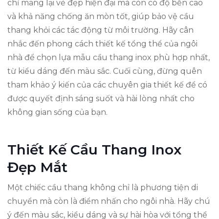
chỉ mang lại vẻ đẹp hiện đại mà còn có độ bền cao
và khả năng chống ăn mòn tốt, giúp bảo vệ cầu
thang khỏi các tác động từ môi trường. Hãy cân
nhắc đến phong cách thiết kế tổng thể của ngôi
nhà để chọn lựa mẫu cầu thang inox phù hợp nhất,
từ kiểu dáng đến màu sắc. Cuối cùng, đừng quên
tham khảo ý kiến của các chuyên gia thiết kế để có
được quyết định sáng suốt và hài lòng nhất cho
không gian sống của bạn.
Thiết Kế Cầu Thang Inox
Đẹp Mắt
Một chiếc cầu thang không chỉ là phương tiện di
chuyển mà còn là điểm nhấn cho ngôi nhà. Hãy chú
ý đến màu sắc, kiểu dáng và sự hài hòa với tổng thể