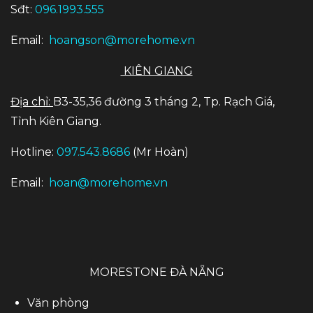
Sđt:
096.1993.555
Email:
hoangson@morehome.vn
KIÊN GIANG
Địa chỉ:
B3-35,36 đường 3 tháng 2, Tp. Rạch Giá,
Tỉnh Kiên Giang.
Hotline:
097.543.8686
(Mr Hoàn)
Email:
hoan@morehome.vn
MORESTONE ĐÀ NẴNG
Văn phòng