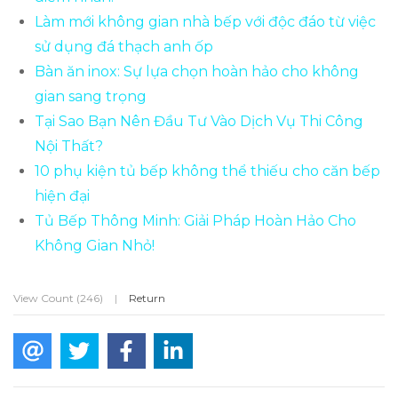
Làm mới không gian nhà bếp với độc đáo từ việc
sử dụng đá thạch anh ốp
Bàn ăn inox: Sự lựa chọn hoàn hảo cho không
gian sang trọng
Tại Sao Bạn Nên Đầu Tư Vào Dịch Vụ Thi Công
Nội Thất?
10 phụ kiện tủ bếp không thể thiếu cho căn bếp
hiện đại
Tủ Bếp Thông Minh: Giải Pháp Hoàn Hảo Cho
Không Gian Nhỏ!
View Count (246)
|
Return