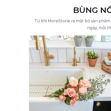
BÙNG NỔ
Từ khi MoreStone ra mắt bộ sản phẩm đ
ngày, mỗi t