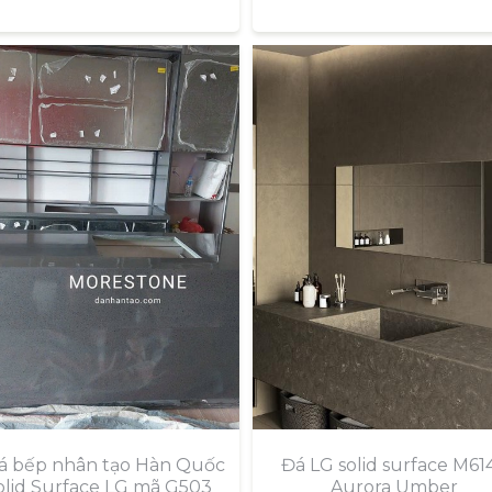
Đá bếp nhân tạo Hàn Quốc
Đá LG solid surface M614
olid Surface LG mã G503
Aurora Umber