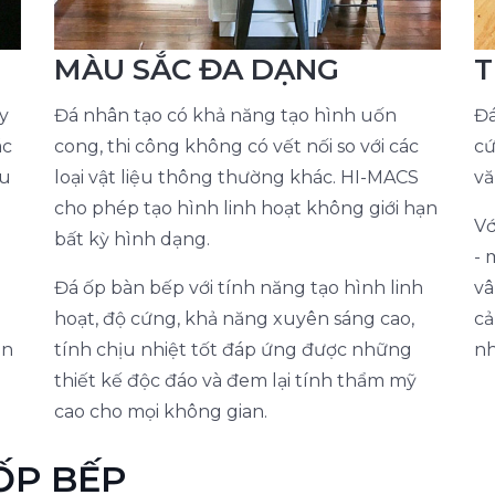
MÀU SẮC ĐA DẠNG
T
y
Đá nhân tạo có khả năng tạo hình uốn
Đá
ác
cong, thi công không có vết nối so với các
cứ
ấu
loại vật liệu thông thường khác. HI-MACS
vă
cho phép tạo hình linh hoạt không giới hạn
Vớ
bất kỳ hình dạng.
- 
Đá ốp bàn bếp với tính năng tạo hình linh
vâ
hoạt, độ cứng, khả năng xuyên sáng cao,
cả
ện
tính chịu nhiệt tốt đáp ứng được những
nh
u
thiết kế độc đáo và đem lại tính thẩm mỹ
cao cho mọi không gian.
ỐP BẾP