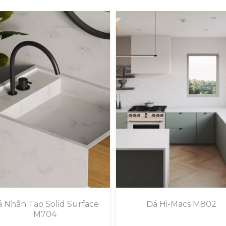
 Nhân Tạo Solid Surface
Đá Hi-Macs M802
M704