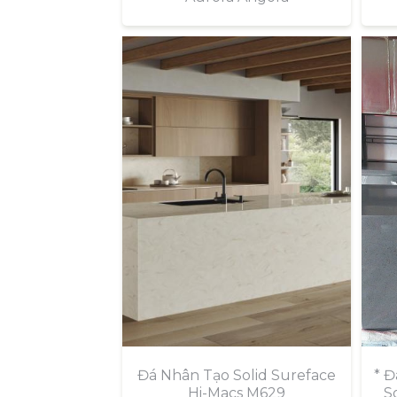
Đá Nhân Tạo Solid Sureface
* 
Hi-Macs M629
S