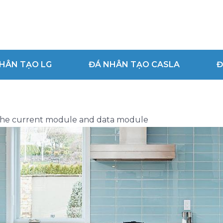
HÂN TẠO LG
ĐÁ NHÂN TẠO CASLA
Đ
n the current module and data module