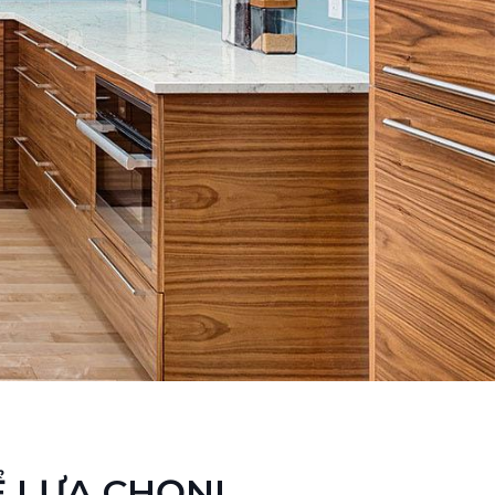
Ể LỰA CHỌN!