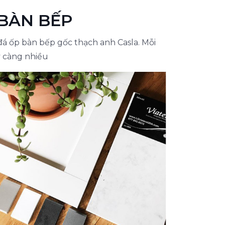
 BÀN BẾP
đá ốp bàn bếp gốc thạch anh Casla. Mỗi
y càng nhiều